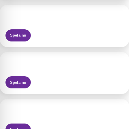
Sahara Riches Cash Collect
Playtech
Spela nu
Deco Diamonds Deluxe
JFTW
Spela nu
Jammin Jars
Push gaming