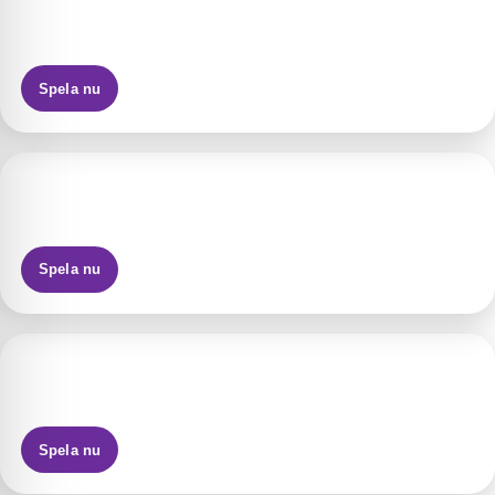
3 Luxor Pots: Hold and Win
Playson
Spela nu
Brawlers Bar Cash Collec
Quickspin
Spela nu
Katmandu Gold
ELKStudios
Spela nu